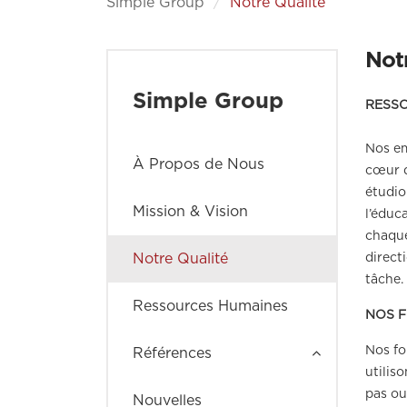
Simple Group
Notre Qualité
Not
Simple Group
RESS
Nos em
À Propos de Nous
cœur d
étudio
Mission & Vision
l’éduc
chaque
Notre Qualité
direct
tâche.
Ressources Humaines
NOS 
Nos fo
Références
utilis
pas ou
Nouvelles