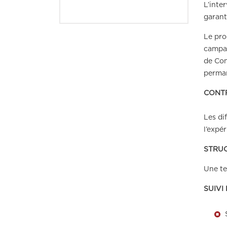
L’inte
garant
Le pro
campag
de Con
perman
CONT
Les di
l’expé
STRU
Une te
SUIVI