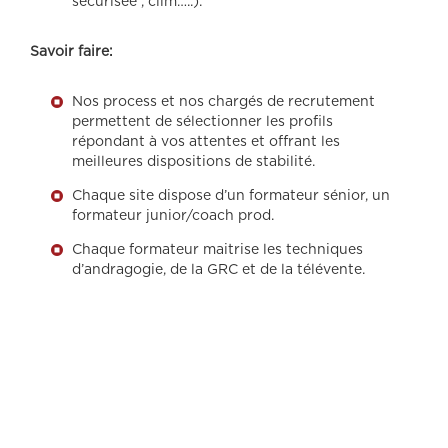
sécurisée , clim…..).
Savoir faire:
Nos process et nos chargés de recrutement
permettent de sélectionner les profils
répondant à vos attentes et offrant les
meilleures dispositions de stabilité.
Chaque site dispose d’un formateur sénior, un
formateur junior/coach prod.
Chaque formateur maitrise les techniques
d’andragogie, de la GRC et de la télévente.
center d'appel, relation client, gestion de la relation client, formation
professionnelle, formation, agence de communication, communication
interne, externalisation, agent de contrôle qualité, télévente, Center
d'appel Turquie, marketing sortant, stratégie sortante, stratégie entrante,
marketing entrant, communication interpersonnelle, service client, Service
Clientèle, bpo services, télémarketing, marketing digital, Centre d'appel
Izmir, gestion des appels téléphoniques, Back Office, collaborateurs, Client
donneur d'ordre, recrutement, carrière, multilingues, RESSOURCES
HUMAINES, négociations, Rapports Clients, Centre d'appel Istanbul,
Analyse, appels entrant, appels sortant, marketing téléphoniqe, support
commercial, entre d'appel Alanya, support technique, Bilan prévisionnel