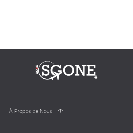
center d'appel, relation client, gestion de la relation client, formation
professionnelle, formation, agence de communication, communication
interne, externalisation, agent de contrôle qualité, télévente, Center
d'appel Turquie, marketing sortant, stratégie sortante, stratégie entrante,
marketing entrant, communication interpersonnelle, service client, Service
Clientèle, bpo services, télémarketing, marketing digital, Centre d'appel
Izmir, gestion des appels téléphoniques, Back Office, collaborateurs, Client
donneur d'ordre, recrutement, carrière, multilingues, RESSOURCES
HUMAINES, négociations, Rapports Clients, Centre d'appel Istanbul,
Analyse, appels entrant, appels sortant, marketing téléphoniqe, support
commercial, entre d'appel Alanya, support technique, Bilan prévisionnel
À Propos de Nous