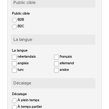
Public cible
Public cible
B2B
B2C
La langue
La langue
néerlandais
français
anglais
allemand
turc
arabe
Décalage
Décalage
À plein temps
À temps partiel