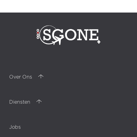
Klantrapporten, Istanboel callcenter, Analyse, Inkomende oproepen,
uitgaande gesprekken, telefonische marketing, verkoopondersteuning,
Alanya callcenter, technische hulp, Adequaatheidsrapport
Over Ons
Diensten
Jobs