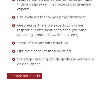
tijdens gesprekken met onze projectanalyse-
experts.
Een exclusief toegewijde projectmanager.
Gesprekspartners die experts zijn in hun
respectieve interventiegebieden (werving,
opleiding, productiekwaliteit, IT, enz).
State-of-the-art infrastructuur.
Optimale gegevensbescherming.
Volledige naleving van de geldende normen in
de doellanden.
Ontdek het hier
callcenter, klanten relatie, klantrelatiebeheer, professionele training,
opleiding, communicatiebureau, interne communicatie, uitbesteding,
kwaliteitscontrole ambtenaar, televerkoop, Callcenter Turkije, uitgaande
marketing, uitgaande strategie, inkomende strategie, inkomende
marketing, interpersoonlijke communicatie, klantenservice, Klantenservice,
bpo-diensten, telemarketing, Digitale marketing, Izmir callcenter, beheer
van telefoongesprekken, Backoffice, bijdragers, bestellende klant, werving,
carrière, meertalig, PERSONEELSZAKEN, onderhandelingen,