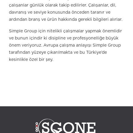
çalışanlar günlük olarak takip edilirler. Çalışanlar, dil,
davranış ve seviye konusunda önceden taranır ve
ardından branş ve ürün hakkında gerekli bilgileri alırlar.
Simple Group için nitelikli çalışmalar yapmak önemlidir
ve bunun içindir ki disipline ve profesyonelliğe büyük
önem veriyoruz. Avrupa çalışma anlayışı Simple Group
tarafından yüzeye çıkarılmakta ve bu Türkiye’de
kesinlikle özel bir şey.
Çağrı merkezi, müşteri ilişkileri, müşteri ilişkileri yönetimi, profesyonel
eğitim, Eğitim, iletişim ajansı, iç iletişim, dış kaynak kullanımı, kalite kontrol
görevlisi, tele satış, Türkiye Çağrı Merkezi, giden pazarlama, giden strateji,
gelen strateji, gelen pazarlama, kişiler arası iletişim, müşteri servisi, Müşteri
servisi, bpo hizmetleri, tele pazarlama, Sayısal Pazarlama, izmir çağrı
merkezi, çağrı yönetimi, arka ofis, katkıda bulunanlar, sipariş veren müşteri,
işe alım, kariyer, çok dilli, İNSAN KAYNAKLARI BÖLÜMÜ, müzakereler,
Müşteri raporları, istanbul çağrı merkezi, analiz, Gelen aramalar, giden
aramalar, telefonla pazarlama, satış desteği, Alanya çağrı merkezi, teknik
yardım, Yeterlilik Raporu