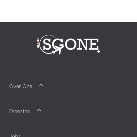
bpo-diensten, telemarketing, Digitale marketing, Izmir callcenter, beheer
van telefoongesprekken, Backoffice, bijdragers, bestellende klant, werving,
carrière, meertalig, PERSONEELSZAKEN, onderhandelingen,
Klantrapporten, Istanboel callcenter, Analyse, Inkomende oproepen,
uitgaande gesprekken, telefonische marketing, verkoopondersteuning,
Alanya callcenter, technische hulp, Adequaatheidsrapport
Over Ons
Diensten
Jobs