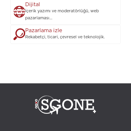
Dijital
İçerik yazımı ve moderatörlüğü, web
pazarlaması…
Pazarlama izle
Rekabetçi, ticari, çevresel ve teknolojik.
Çağrı merkezi, müşteri ilişkileri, müşteri ilişkileri yönetimi, profesyonel
eğitim, Eğitim, iletişim ajansı, iç iletişim, dış kaynak kullanımı, kalite kontrol
görevlisi, tele satış, Türkiye Çağrı Merkezi, giden pazarlama, giden strateji,
gelen strateji, gelen pazarlama, kişiler arası iletişim, müşteri servisi, Müşteri
servisi, bpo hizmetleri, tele pazarlama, Sayısal Pazarlama, izmir çağrı
merkezi, çağrı yönetimi, arka ofis, katkıda bulunanlar, sipariş veren müşteri,
işe alım, kariyer, çok dilli, İNSAN KAYNAKLARI BÖLÜMÜ, müzakereler,
Müşteri raporları, istanbul çağrı merkezi, analiz, Gelen aramalar, giden
aramalar, telefonla pazarlama, satış desteği, Alanya çağrı merkezi, teknik
yardım, Yeterlilik Raporu